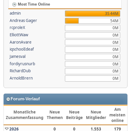
Most Time Online
admin
3S 44M
Andreas Gager
54M
rcproleX
0M
ElliottWaw
0M
AaronAvare
0M
iqschoolIdeaf
0M
Jamesval
0M
fordiyrusnurb
0M
RichardDub
0M
ArnoldBrern
0M
Forum-Verlauf
Am
Monatliche
Neue
Neue
Neue
meisten
Zusammenfassung
Themen
Beiträge
Mitglieder
online
2026
0
0
1.553
179