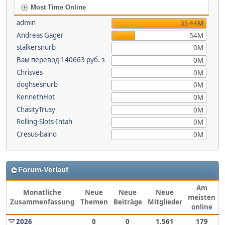
Most Time Online
admin
3S 44M
Andreas Gager
54M
stalkersnurb
0M
Вам перевод 140663 руб. з
0M
Chrisves
0M
doghsesnurb
0M
KennethHot
0M
ChasityTrusy
0M
Rolling-Slots-Intah
0M
Cresus-baino
0M
Forum-Verlauf
Am
Monatliche
Neue
Neue
Neue
meisten
Zusammenfassung
Themen
Beiträge
Mitglieder
online
2026
0
0
1.561
179