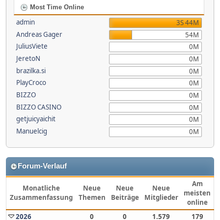
Most Time Online
admin
3S 44M
Andreas Gager
54M
JuliusViete
0M
JeretoN
0M
brazilka.si
0M
PlayCroco
0M
BIZZO
0M
BIZZO CASINO
0M
getjuicyaichit
0M
Manuelcig
0M
Forum-Verlauf
Am
Monatliche
Neue
Neue
Neue
meisten
Zusammenfassung
Themen
Beiträge
Mitglieder
online
2026
0
0
1.579
179