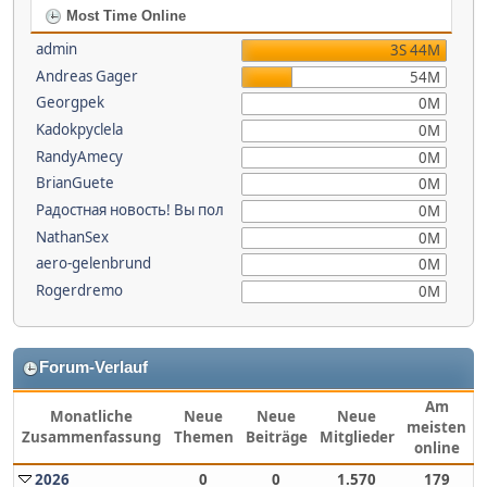
Most Time Online
admin
3S 44M
Andreas Gager
54M
Georgpek
0M
Kadokpyclela
0M
RandyAmecy
0M
BrianGuete
0M
Радостная новость! Вы пол
0M
NathanSex
0M
aero-gelenbrund
0M
Rogerdremo
0M
Forum-Verlauf
Am
Monatliche
Neue
Neue
Neue
meisten
Zusammenfassung
Themen
Beiträge
Mitglieder
online
2026
0
0
1.570
179