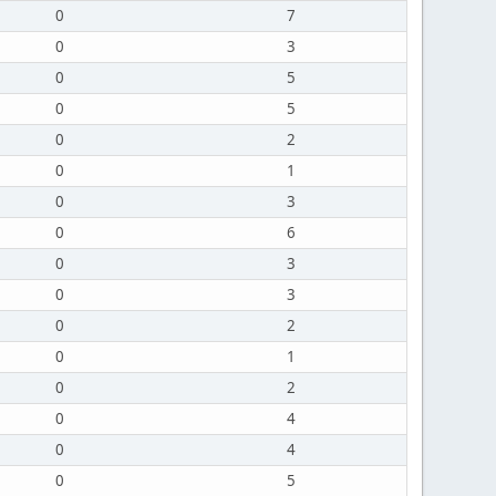
0
7
0
3
0
5
0
5
0
2
0
1
0
3
0
6
0
3
0
3
0
2
0
1
0
2
0
4
0
4
0
5