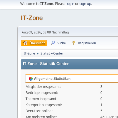
Welcome to
IT-Zone
. Please
login
or
sign up
.
IT-Zone
Aug 09, 2026, 03:08 Nachmittag
Übersicht
Suche
Registrieren
IT-Zone
Statistik-Center
►
IT-Zone - Statistik-Center
Allgemeine Statistiken
Mitglieder insgesamt:
3
Beiträge insgesamt:
0
Themen insgesamt:
0
Kategorien insgesamt:
1
Benutzer online:
5
Am meisten online:
460 - Jan 