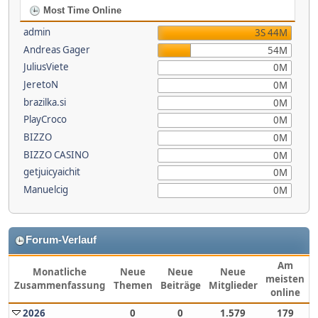
Most Time Online
admin
3S 44M
Andreas Gager
54M
JuliusViete
0M
JeretoN
0M
brazilka.si
0M
PlayCroco
0M
BIZZO
0M
BIZZO CASINO
0M
getjuicyaichit
0M
Manuelcig
0M
Forum-Verlauf
Am
Monatliche
Neue
Neue
Neue
meisten
Zusammenfassung
Themen
Beiträge
Mitglieder
online
2026
0
0
1.579
179