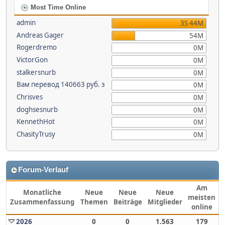
Most Time Online
admin
3S 44M
Andreas Gager
54M
Rogerdremo
0M
VictorGon
0M
stalkersnurb
0M
Вам перевод 140663 руб. з
0M
Chrisves
0M
doghsesnurb
0M
KennethHot
0M
ChasityTrusy
0M
Forum-Verlauf
Am
Monatliche
Neue
Neue
Neue
meisten
Zusammenfassung
Themen
Beiträge
Mitglieder
online
2026
0
0
1.563
179