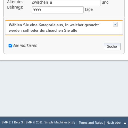
Alter des
Zwischen
und
Beitrags:
Tage
Wählen Sie eine Kategorie aus, in welcher gesucht
werden soll oder durchsuchen Sie alle
Alle markieren
|
|
|
,
Hilfe
Terms and Rules
Nach oben ▲
SMF 2.1 Beta 3
SMF © 2011
Simple Machines