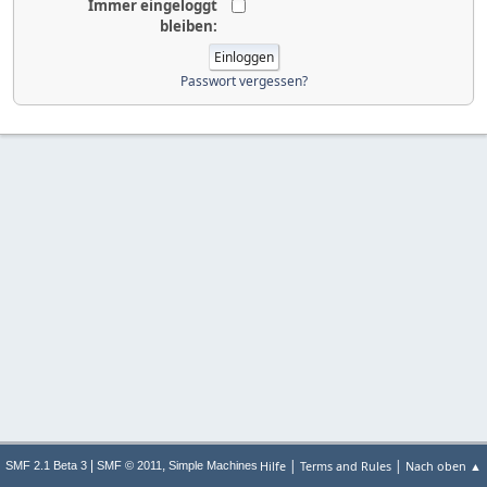
Immer eingeloggt
bleiben:
Passwort vergessen?
|
|
|
,
Hilfe
Terms and Rules
Nach oben ▲
SMF 2.1 Beta 3
SMF © 2011
Simple Machines